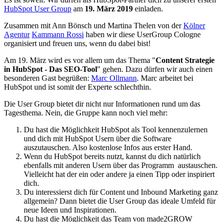
HubSpot User Group
am
19. März 2019
einladen.
Zusammen mit A
nn Bönsch und Martina Thelen von der
Kölner
Agentur
Kammann Rossi
haben wir diese UserGroup Cologne
organisiert und freuen uns, wenn du dabei bist!
Am 19. März wird es vor allem um das Thema "
Content Strategie
in HubSpot - Das SEO-Tool
" gehen. Dazu dürfen wir auch einen
besonderen Gast begrüßen:
Marc Ollmann
. Marc arbeitet bei
HubSpot und ist somit der Experte schlechthin.
Die User Group bietet dir nicht nur Informationen rund um das
Tagesthema. Nein, die Gruppe kann noch viel mehr:
Du hast die Möglichkeit HubSpot als Tool kennenzulernen
und dich mit HubSpot Usern über die Software
auszutauschen. Also kostenlose Infos aus erster Hand.
Wenn du HubSpot bereits nutzt, kannst du dich natürlich
ebenfalls mit anderen Usern über das Programm austauschen.
Vielleicht hat der ein oder andere ja einen Tipp oder inspiriert
dich.
Du interessierst dich für Content und Inbound Marketing ganz
allgemein? Dann bietet die User Group das ideale Umfeld für
neue Ideen und Inspirationen.
Du hast die Möglichkeit das Team von made2GROW