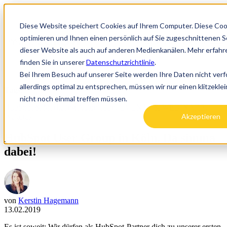
Diese Website speichert Cookies auf Ihrem Computer. Diese Co
optimieren und Ihnen einen persönlich auf Sie zugeschnittenen Se
Open main navigation
dieser Website als auch auf anderen Medienkanälen. Mehr erfahr
finden Sie in unserer
Datenschutzrichtlinie
.
Bei Ihrem Besuch auf unserer Seite werden Ihre Daten nicht ver
allerdings optimal zu entsprechen, müssen wir nur einen klitzekl
Tags:
nicht noch einmal treffen müssen.
HubSpot & Marketing Automation,
EVENTS & WEBINARE,
Akzeptieren
Weiteres
HubSpot User Group in Köln. Da simma
dabei!
von
Kerstin Hagemann
13.02.2019
Es ist soweit: Wir dürfen als HubSpot-Partner dich zu unserer ersten