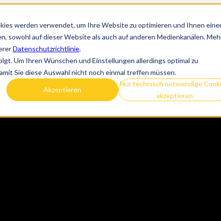
kies werden verwendet, um Ihre Website zu optimieren und Ihnen eine
nen, sowohl auf dieser Website als auch auf anderen Medienkanälen. Meh
serer
Datenschutzrichtlinie
.
olgt. Um Ihren Wünschen und Einstellungen allerdings optimal zu
amit Sie diese Auswahl nicht noch einmal treffen müssen.
Nur technisch notwendige Cook
Akzeptieren
akzeptieren