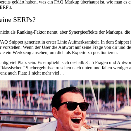
ts geklärt haben, was ein FAQ Markup überhaupt ist, wie man es erst
SERP's.
meine SERPs?
nicht als Ranking-Faktor nennt, aber Synergieeffekte der Markups, die 
FAQ Snippet generiert in erster Linie Aufmerksamkeit. In dem Snippet
r vorstellen: Wenn der User die Antwort auf seine Frage von dir und d
ie ein Werkzeug ansehen, um dich als Experte zu positionieren.
htig viel Platz sein. Es empfiehlt sich deshalb 3 - 5 Fragen und Antwo
die “klassischen” Suchergebnisse rutschen nach unten und fallen wenig
nz auch Platz 1 nicht mehr viel ...